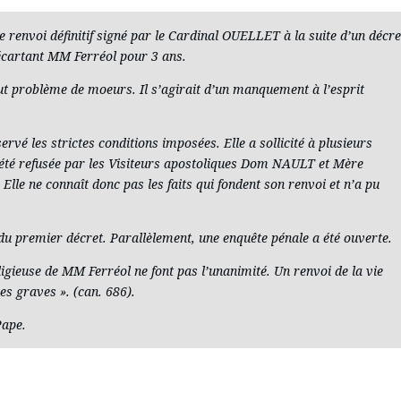
de renvoi définitif signé par le Cardinal OUELLET à la suite d’un décre
écartant MM Ferréol pour 3 ans.
ut problème de moeurs. Il s’agirait d’un manquement à l’esprit
rvé les strictes conditions imposées. Elle a sollicité à plusieurs
a été refusée par les Visiteurs apostoliques Dom NAULT et Mère
Elle ne connaît donc pas les faits qui fondent son renvoi et n’a pu
é du premier décret. Parallèlement, une enquête pénale a été ouverte.
religieuse de MM Ferréol ne font pas l’unanimité. Un renvoi de la vie
es graves ». (can. 686).
Pape.